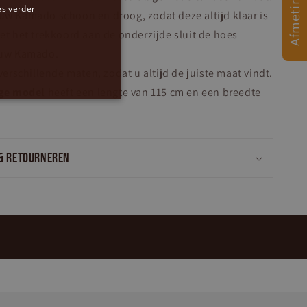
es verder
uw Kamado schoon en droog, zodat deze altijd klaar is
GERMAN
et het trekkoord aan de onderzijde sluit de hoes
ENGLISH
 uw Kamado.
verschillende maten, zodat u altijd de juiste maat vindt.
rge model
heeft een lengte van 115 cm en een breedte
& retourneren