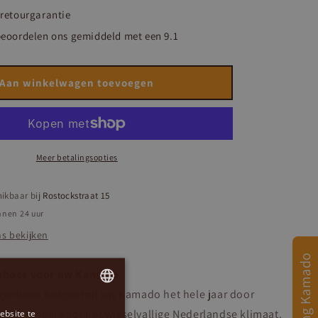
retourgarantie
beoordelen ons gemiddeld met een 9.1
Aan winkelwagen toevoegen
Meer betalingsopties
hikbaar bij
Rostockstraat 15
nnen 24 uur
s bekijken
Afmeting Kamado
nhoes voor uw Kamado
genhoes beschermt uw Kamado het hele jaar door
ind, ideaal voor het wisselvallige Nederlandse klimaat.
ebsite te
DUTCH