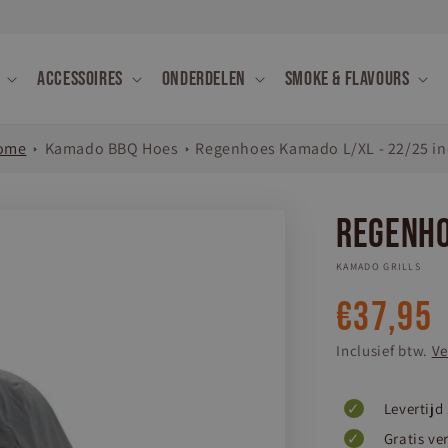
Accessoires
Onderdelen
Smoke & Flavours
ome
Kamado BBQ Hoes
Regenhoes Kamado L/XL - 22/25 i
Regenho
KAMADO GRILLS
Normale
€37,95
prijs
Inclusief btw.
Ve
Levertijd
Gratis ve