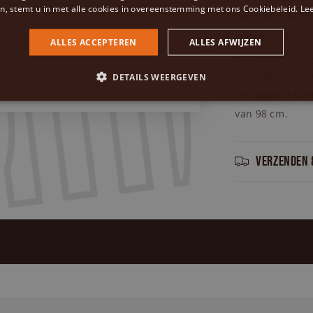
n, stemt u in met alle cookies in overeenstemming met ons Cookiebeleid.
Le
De hoes houdt 
voor gebruik. M
ALLES ACCEPTEREN
ALLES AFWIJZEN
perfect aan op
Verkrijgbaar in 
DETAILS WEERGEVEN
Dit
Large/X-La
van 98 cm.
Verzenden 