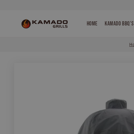
Meteen
naar de
content
Home
Kamado bbq's
H
Ga direct naar
productinformatie