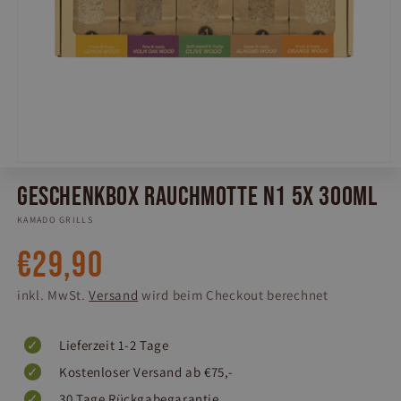
Medien
1
Geschenkbox Rauchmotte N1 5x 300ml
in
Modal
KAMADO GRILLS
öffnen
Normaler
€29,90
Preis
inkl. MwSt.
Versand
wird beim Checkout berechnet
Lieferzeit 1-2 Tage
Kostenloser Versand ab €75,-
30 Tage Rückgabegarantie