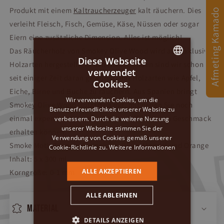
Produkt mit einem
Kaltraucherzeuger
kalt räuchern. Dies
Afmeting Kamado
verleiht Fleisch, Fisch, Gemüse, Käse, Nüssen oder sogar
Eiern eine zusätzliche Dimension. Alles ist möglich!
Das Räucherholz von Smokey Olive Wood wird aus exklusiven
Diese Webseite
Holzarten hergestellt. In den Niederlanden sind wir schon
verwendet
DUTCH
seit einiger Zeit daran gewöhnt, mit Holzarten wie Apfel,
Cookies.
Eiche, Birne und Buche zu räuchern. Aus Spanien bringt
GERMAN
Wir verwenden Cookies, um die
Smokey Olive Wood Holzarten mit, mit denen Sie noch
Benutzerfreundlichkeit unserer Website zu
ENGLISH
einmal experimentieren und einen raffinierteren Geschmack
verbessern. Durch die weitere Nutzung
unserer Webseite stimmen Sie der
erhalten können.
Verwendung von Cookies gemäß unserer
Smoke Moth Zitrone, Steineiche, Olive, Mandel und Orange
Cookie-Richtlinie zu.
Weitere Informationen
Inhalt: 5 x 300 ml
ALLE AKZEPTIEREN
Korngröße: 0-1 mm
ALLE ABLEHNEN
Material
DETAILS ANZEIGEN