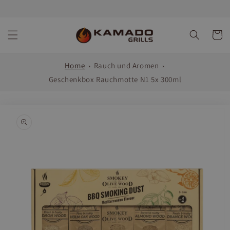
Direkt
zum
Inhalt
Warenko
Home
Rauch und Aromen
Geschenkbox Rauchmotte N1 5x 300ml
oduktinformationen
ringen